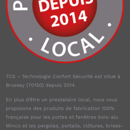
TCS – Technologie Confort Sécurité est situé à
Brussey (70150) depuis 2014.
En plus d’être un prestataire local, nous vous
proposons des produits de fabrication 100%
française pour les portes et fenêtres bois-alu
Minco et les pergolas, portails, clôtures, brises-