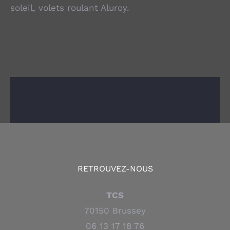
soleil, volets roulant Aluroy.
RETROUVEZ-NOUS
TCS
70150 Brussey
06 13 17 18 76